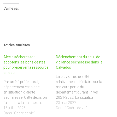
J’aime ça :
Articles similaires
Alerte sécheresse :
Déclenchement du seuil de
adoptons les bons gestes
vigilance sécheresse dans le
pour préserver la ressource
Calvados
en eau
La pluviométrie a été
Par arrêté préfectoral, le
relativement déficitaire sur la
département est placé
majeure partie du
en situation d'alerte
département durant l’hiver
sécheresse. Cette décision
2021-2022. La situation
fait suite à la baisse des
début mai 2022 est marquée
23 mai 2022
débits des cours d'eau et
16 juillet 2026
par la généralisation de la
Dans "Cadre de vie"
vise à préserver durablement
Dans "Cadre de vie"
vidange estivale des nappes