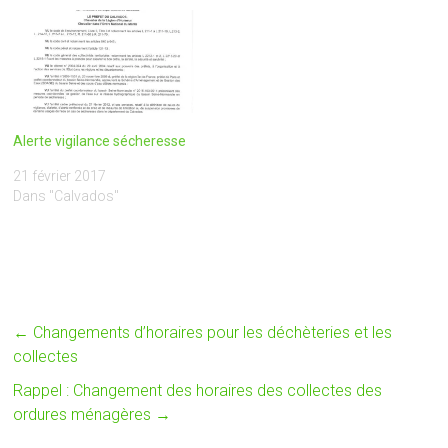
la ressource en eau. Dans ce
phréatiques. Des niveaux
contexte, même si les
« modérément bas » et
températures vont
« bas » sont régulièrement
légèrement baisser dans les
constatés, principalement
prochains jours, chaque
au nord-ouest et au nord-est
particulier est invité à limiter…
du département. Ainsi,…
Alerte vigilance sécheresse
21 février 2017
Dans "Calvados"
←
Changements d’horaires pour les déchèteries et les
collectes
Rappel : Changement des horaires des collectes des
ordures ménagères
→