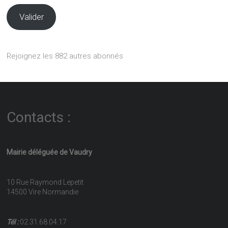
Valider
Rejoignez les 882 autres abonnés
Contacts :
Mairie déléguée de Vaudry
10 Rue Raymond Lepetit
14500 Vire Normandie
Tél :
02.31.68.04.17