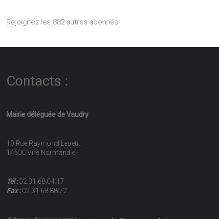
Rejoignez les 882 autres abonnés
Contacts :
Mairie déléguée de Vaudry
10 Rue Raymond Lepetit
14500 Vire Normandie
Tél :
02.31.68.04.17
Fax :
02.31.68.88.72