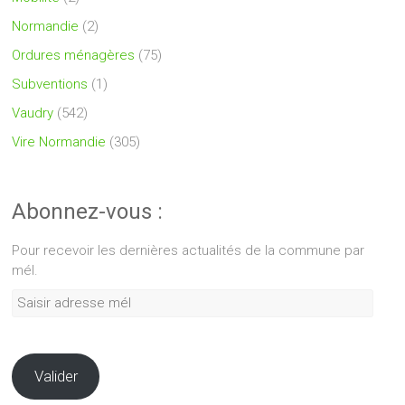
Normandie
(2)
Ordures ménagères
(75)
Subventions
(1)
Vaudry
(542)
Vire Normandie
(305)
Abonnez-vous :
Pour recevoir les dernières actualités de la commune par
mél.
Saisir
adresse
mél
Valider