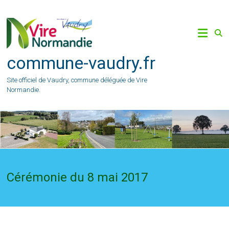
Skip
to
content
commune-vaudry.fr
Site officiel de Vaudry, commune déléguée de Vire
Normandie.
Cérémonie du 8 mai 2017