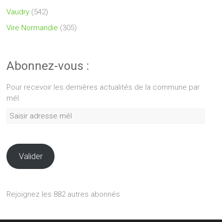
Vaudry
(542)
Vire Normandie
(305)
Abonnez-vous :
Pour recevoir les dernières actualités de la commune par
mél.
Saisir
adresse
mél
Valider
Rejoignez les 882 autres abonnés