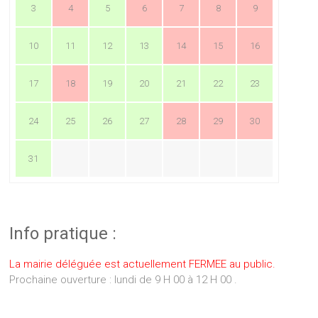
3
4
5
6
7
8
9
10
11
12
13
14
15
16
17
18
19
20
21
22
23
24
25
26
27
28
29
30
31
Info pratique :
La mairie déléguée est actuellement FERMEE au public.
Prochaine ouverture : lundi de 9 H 00 à 12 H 00 .