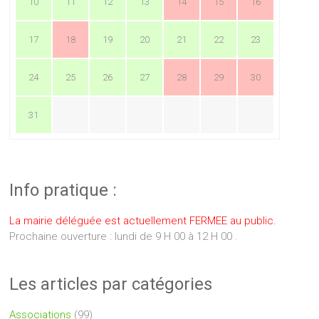
10
11
12
13
14
15
16
17
18
19
20
21
22
23
24
25
26
27
28
29
30
31
Info pratique :
La mairie déléguée est actuellement FERMEE au public.
Prochaine ouverture : lundi de 9 H 00 à 12 H 00 .
Les articles par catégories
Associations
(99)