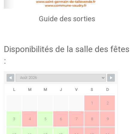
Guide des sorties
Disponibilités de la salle des fêtes
:
L
M
M
J
V
S
D
1
2
3
4
5
6
7
8
9