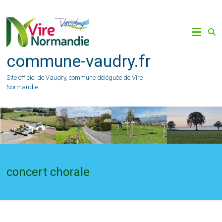
Skip
to
content
commune-vaudry.fr
Site officiel de Vaudry, commune déléguée de Vire
Normandie.
concert chorale