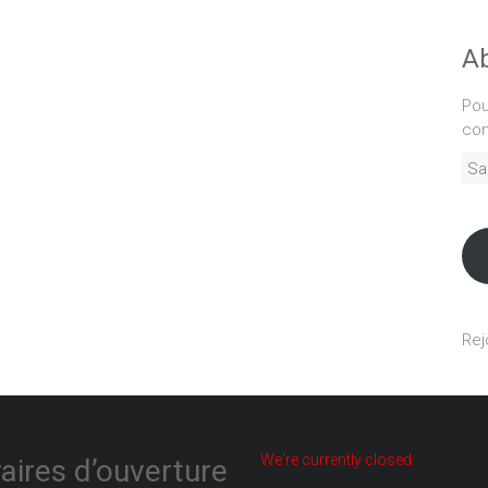
Ab
Pou
com
Sais
adr
mél
Rej
We're currently closed.
aires d’ouverture