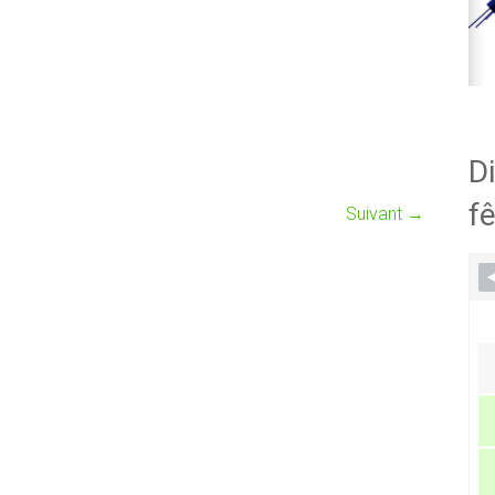
Di
fê
Suivant →