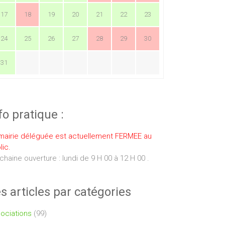
17
18
19
20
21
22
23
24
25
26
27
28
29
30
31
fo pratique :
mairie déléguée est actuellement FERMEE au
lic.
chaine ouverture : lundi de 9 H 00 à 12 H 00 .
s articles par catégories
ociations
(99)