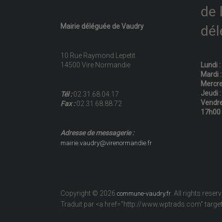
de 
Mairie déléguée de Vaudry
dél
10 Rue Raymond Lepetit
14500 Vire Normandie
Lundi 
Mardi 
Mercre
Jeudi 
Tél :
02.31.68.04.17
Vendre
Fax :
02.31.68.88.72
17h00
Adresse de messagerie :
mairie.vaudry@virenormandie.fr
Copyright © 2026
. All rights reser
commune-vaudry.fr
Traduit par <a href="http://www.wptrads.com" tar