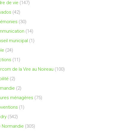
re de vie
(147)
vados
(42)
rémonies
(30)
mmunication
(14)
seil municipal
(1)
le
(24)
ctions
(11)
ercom de la Vire au Noireau
(100)
ilité
(2)
rmandie
(2)
ures ménagères
(75)
ventions
(1)
dry
(542)
e Normandie
(305)