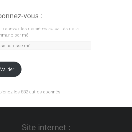
onnez-vous :
r recevoir les dernières actualités de la
mune par mél.
ir
esse
Valider
oignez les 882 autres abonnés
Site internet :