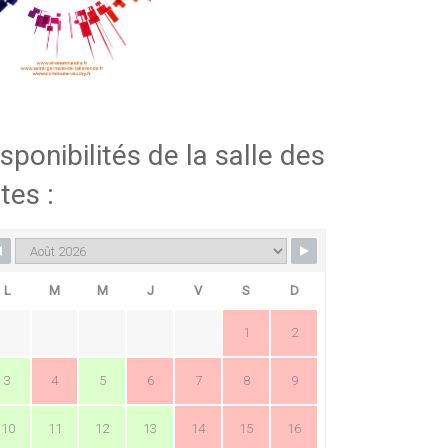
sponibilités de la salle des
tes :
L
M
M
J
V
S
D
1
2
3
4
5
6
7
8
9
10
11
12
13
14
15
16