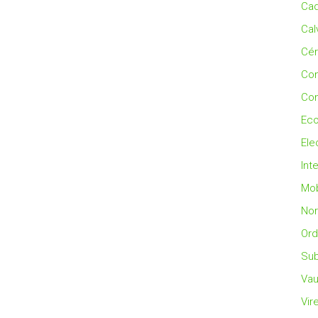
Cad
Cal
Cé
Co
Con
Eco
Ele
Int
Mob
No
Ord
Sub
Vau
Vir