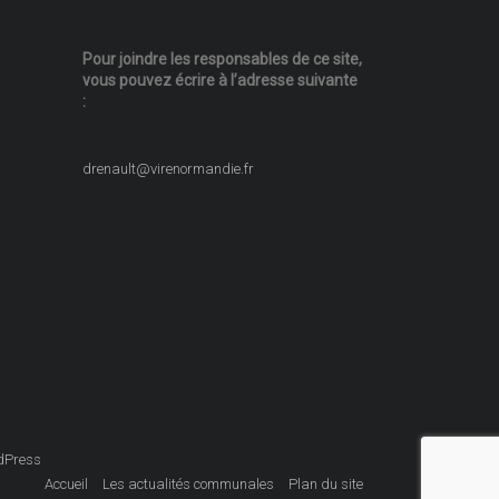
Pour joindre les responsables
de ce site,
vous pouvez écrire
à l’adresse suivante
:
drenault@virenormandie.fr
dPress
Accueil
Les actualités communales
Plan du site