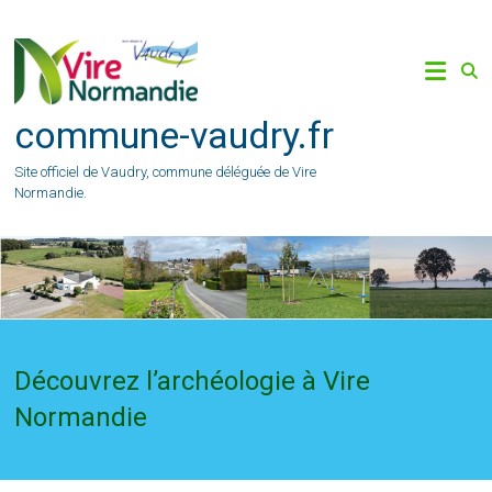
Skip
to
content
commune-vaudry.fr
Site officiel de Vaudry, commune déléguée de Vire
Normandie.
Découvrez l’archéologie à Vire
Normandie