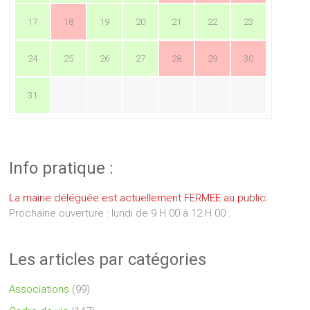
17
18
19
20
21
22
23
24
25
26
27
28
29
30
31
Info pratique :
La mairie déléguée est actuellement FERMEE au public.
Prochaine ouverture : lundi de 9 H 00 à 12 H 00 .
Les articles par catégories
Associations
(99)