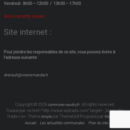
Vendredi : 8h00 – 12h00 / 13h30 – 17h00
We're currently closed.
Site internet :
Pour joindre les responsables
de ce site, vous pouvez écrire
à
l’adresse suivante :
drenault@virenormandie.fr
Copyright © 2026
. All rights reserved.
commune-vaudry.fr
Traduit par <a href="http://www.wptrads.com" target= _blank>Wp
Trads</a>. Thème
par ThemeGrill Propulsé par
Ample
WordPress
Accueil
Les actualités communales
Plan du site