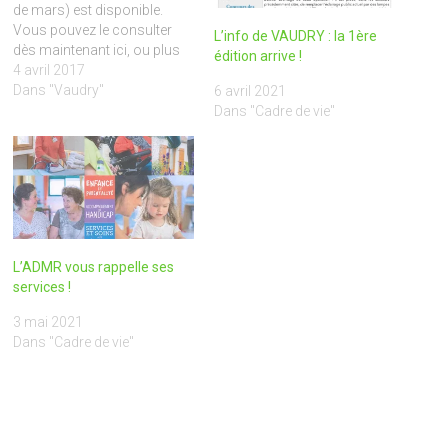
de mars) est disponible.
Vous pouvez le consulter
L’info de VAUDRY : la 1ère
dès maintenant ici, ou plus
édition arrive !
tard sur cette page. Sachez
4 avril 2017
aussi qu'une nouvelle lettre
Dans "Vaudry"
6 avril 2021
d'informations (n° 20) est en
Dans "Cadre de vie"
cours de distribution. En
attendant vous pouvez la
retrouver dès maintenant
sur la page d'accueil de
notre…
L’ADMR vous rappelle ses
services !
3 mai 2021
Dans "Cadre de vie"