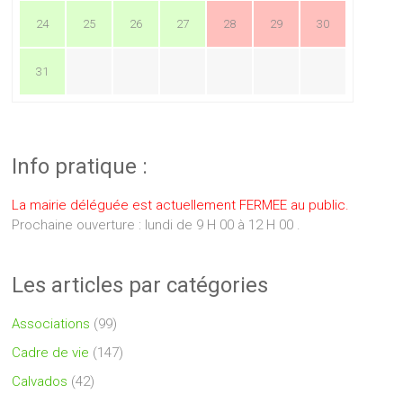
24
25
26
27
28
29
30
31
Info pratique :
La mairie déléguée est actuellement FERMEE au public.
Prochaine ouverture : lundi de 9 H 00 à 12 H 00 .
Les articles par catégories
Associations
(99)
Cadre de vie
(147)
Calvados
(42)