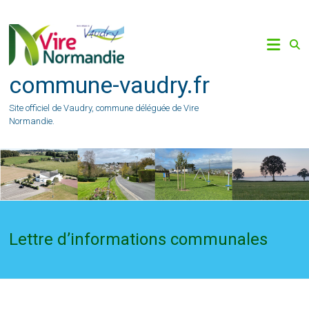
Skip
to
content
commune-vaudry.fr
Site officiel de Vaudry, commune déléguée de Vire
Normandie.
Lettre d’informations communales