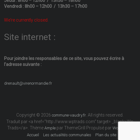
Jeudi : 8h00 – 12h00 / 13h30 – 18h00
Vendredi : 8h00 – 12h00 / 13h30 – 17h00
We're currently closed.
Site internet :
Pour joindre les responsables
de ce site, vous pouvez écrire
à
l’adresse suivante :
drenault@virenormandie.fr
Copyright © 2026
. All rights reserved.
commune-vaudry.fr
Traduit par <a href="http://www.wptrads.com" target= _blank>Wp
Trads</a>. Thème
par ThemeGrill Propulsé par
Ample
WordPress
Accueil
Les actualités communales
Plan du site