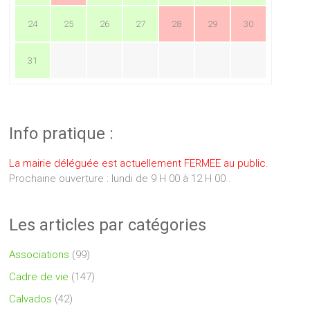
24
25
26
27
28
29
30
31
Info pratique :
La mairie déléguée est actuellement FERMEE au public.
Prochaine ouverture : lundi de 9 H 00 à 12 H 00 .
Les articles par catégories
Associations
(99)
Cadre de vie
(147)
Calvados
(42)