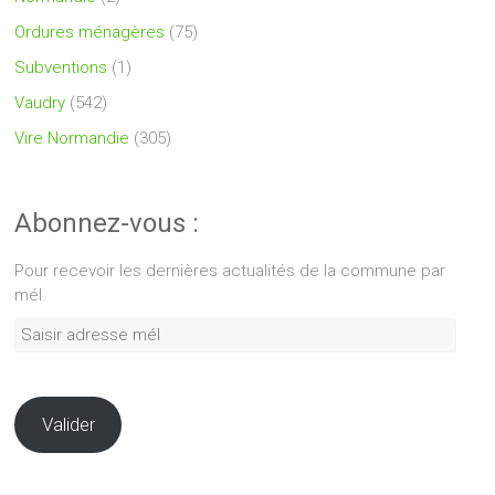
Ordures ménagères
(75)
Subventions
(1)
Vaudry
(542)
Vire Normandie
(305)
Abonnez-vous :
Pour recevoir les dernières actualités de la commune par
mél.
Saisir
adresse
mél
Valider