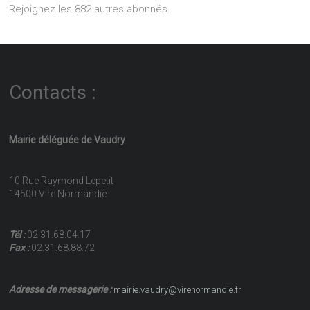
Rejoignez les 882 autres abonnés
Contacts :
Mairie déléguée de Vaudry
10 Rue Raymond Lepetit
14500 Vire Normandie
Tél :
02.31.68.04.17
Fax :
02.31.68.88.72
Adresse de messagerie :
mairie.vaudry@virenormandie.fr