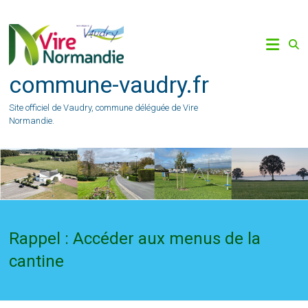
Skip
to
content
commune-vaudry.fr
Site officiel de Vaudry, commune déléguée de Vire
Normandie.
Rappel : Accéder aux menus de la
cantine