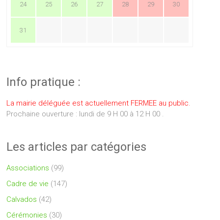
24
25
26
27
28
29
30
31
Info pratique :
La mairie déléguée est actuellement FERMEE au public.
Prochaine ouverture : lundi de 9 H 00 à 12 H 00 .
Les articles par catégories
Associations
(99)
Cadre de vie
(147)
Calvados
(42)
Cérémonies
(30)