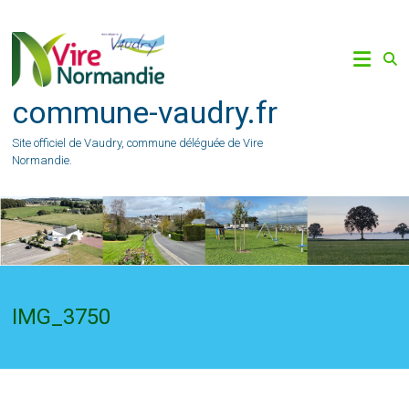
Skip
to
content
commune-vaudry.fr
Site officiel de Vaudry, commune déléguée de Vire
Normandie.
IMG_3750