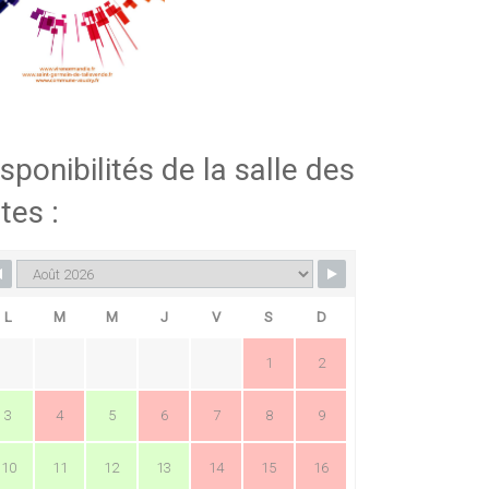
sponibilités de la salle des
tes :
L
M
M
J
V
S
D
1
2
3
4
5
6
7
8
9
10
11
12
13
14
15
16