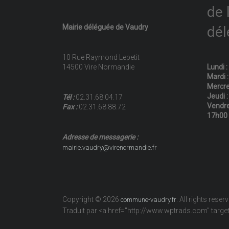
de 
Mairie déléguée de Vaudry
dél
10 Rue Raymond Lepetit
14500 Vire Normandie
Lundi 
Mardi 
Mercre
Jeudi 
Tél :
02.31.68.04.17
Vendre
Fax :
02.31.68.88.72
17h00
Adresse de messagerie :
mairie.vaudry@virenormandie.fr
Copyright © 2026
. All rights reser
commune-vaudry.fr
Traduit par <a href="http://www.wptrads.com" tar