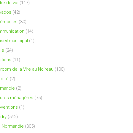
re de vie
(147)
vados
(42)
rémonies
(30)
mmunication
(14)
seil municipal
(1)
le
(24)
ctions
(11)
ercom de la Vire au Noireau
(100)
ilité
(2)
rmandie
(2)
ures ménagères
(75)
ventions
(1)
dry
(542)
e Normandie
(305)