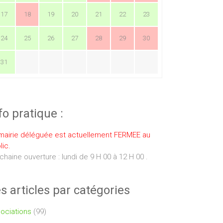
17
18
19
20
21
22
23
24
25
26
27
28
29
30
31
fo pratique :
mairie déléguée est actuellement FERMEE au
lic.
chaine ouverture : lundi de 9 H 00 à 12 H 00 .
s articles par catégories
ociations
(99)