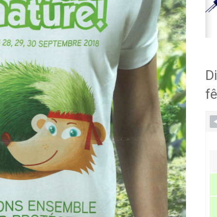
Di
fê