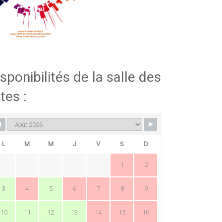
sponibilités de la salle des
tes :
L
M
M
J
V
S
D
1
2
3
4
5
6
7
8
9
10
11
12
13
14
15
16