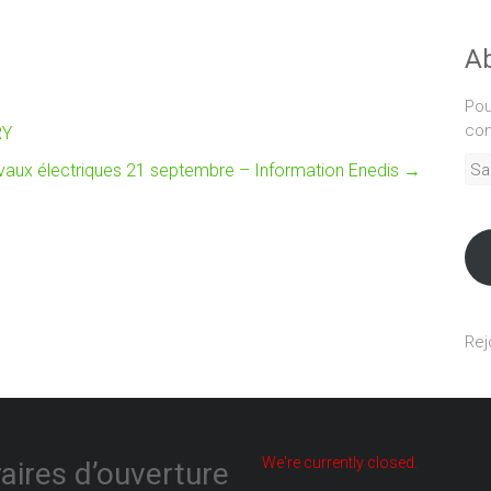
Ab
Pou
com
RY
Sais
vaux électriques 21 septembre – Information Enedis
→
adr
mél
Rej
We're currently closed.
aires d’ouverture