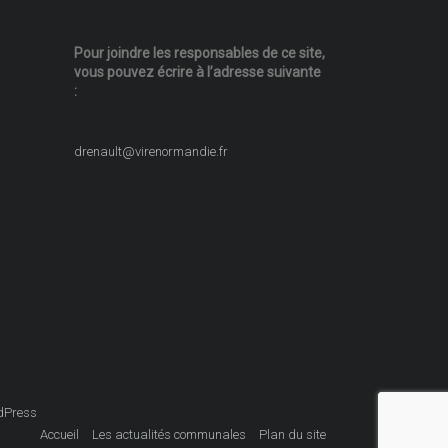
Pour joindre les responsables
de ce site,
vous pouvez écrire
à l’adresse suivante
:
drenault@virenormandie.fr
dPress
Accueil
Les actualités communales
Plan du site