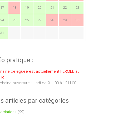
17
18
19
20
21
22
23
24
25
26
27
28
29
30
31
fo pratique :
mairie déléguée est actuellement FERMEE au
lic.
chaine ouverture : lundi de 9 H 00 à 12 H 00 .
s articles par catégories
ociations
(99)