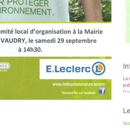
In
La 
pub
Pro
Le
Ass