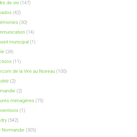
re de vie
(147)
vados
(42)
rémonies
(30)
mmunication
(14)
seil municipal
(1)
le
(24)
ctions
(11)
ercom de la Vire au Noireau
(100)
ilité
(2)
rmandie
(2)
ures ménagères
(75)
ventions
(1)
dry
(542)
e Normandie
(305)