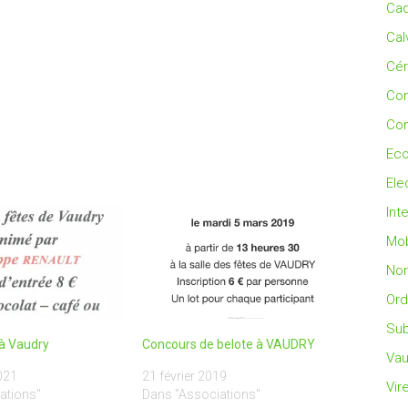
Cad
Cal
Cé
Co
Con
Eco
Ele
Int
Mob
No
Ord
Sub
à Vaudry
Concours de belote à VAUDRY
Vau
021
21 février 2019
Vir
ations"
Dans "Associations"