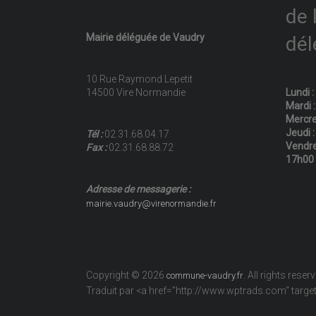
de 
Mairie déléguée de Vaudry
dél
10 Rue Raymond Lepetit
14500 Vire Normandie
Lundi 
Mardi 
Mercre
Jeudi 
Tél :
02.31.68.04.17
Vendre
Fax :
02.31.68.88.72
17h00
Adresse de messagerie :
mairie.vaudry@virenormandie.fr
Copyright © 2026
. All rights reser
commune-vaudry.fr
Traduit par <a href="http://www.wptrads.com" tar