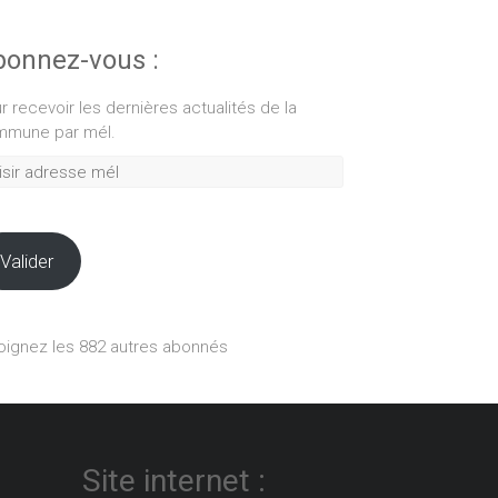
onnez-vous :
r recevoir les dernières actualités de la
mune par mél.
ir
esse
Valider
oignez les 882 autres abonnés
Site internet :