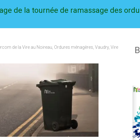
lage de la tournée de ramassage des ord
ercom de la Vire au Noireau
,
Ordures ménagères
,
Vaudry
,
Vire
B