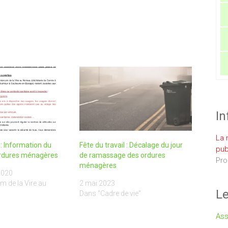
In
La 
: Information du
Fête du travail : Décalage du jour
pub
ordures ménagères
de ramassage des ordures
Pro
ménagères
2020
m de la Vire au
2 mai 2023
Le
Dans "Cadre de vie"
Ass