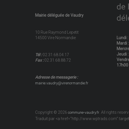
de 
Mairie déléguée de Vaudry
dél
10 Rue Raymond Lepetit
14500 Vire Normandie
Lundi 
Mardi 
Mercre
Jeudi 
Tél :
02.31.68.04.17
Vendre
Fax :
02.31.68.88.72
17h00
Adresse de messagerie :
mairie.vaudry@virenormandie.fr
Copyright © 2026
. All rights reser
commune-vaudry.fr
Traduit par <a href="http://www.wptrads.com" tar