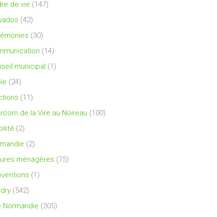
re de vie
(147)
vados
(42)
rémonies
(30)
mmunication
(14)
seil municipal
(1)
le
(24)
ctions
(11)
ercom de la Vire au Noireau
(100)
ilité
(2)
rmandie
(2)
ures ménagères
(75)
ventions
(1)
dry
(542)
e Normandie
(305)