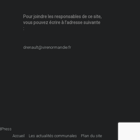
Pour joindre les responsables
de ce site,
vous pouvez écrire
à l’adresse suivante
:
drenault@virenormandie.fr
dPress
Accueil
Les actualités communales
Plan du site