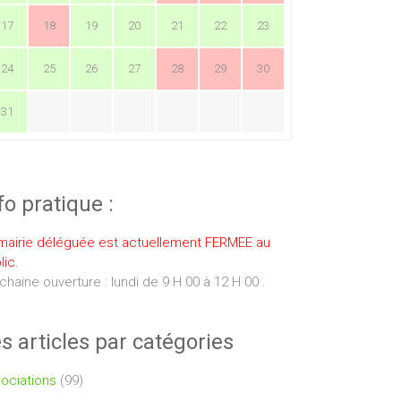
17
18
19
20
21
22
23
24
25
26
27
28
29
30
31
fo pratique :
mairie déléguée est actuellement FERMEE au
lic.
chaine ouverture : lundi de 9 H 00 à 12 H 00 .
s articles par catégories
ociations
(99)