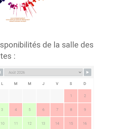
sponibilités de la salle des
tes :
L
M
M
J
V
S
D
1
2
3
4
5
6
7
8
9
10
11
12
13
14
15
16