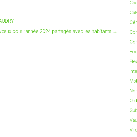
Cad
Cal
VAUDRY
Cé
vœux pour l’année 2024 partagés avec les habitants
→
Co
Con
Eco
Ele
Int
Mob
No
Ord
Sub
Vau
Vir