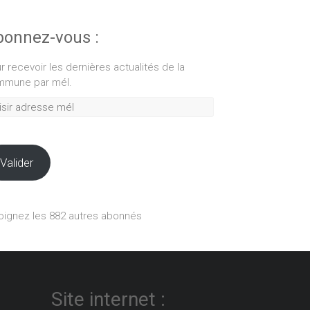
onnez-vous :
r recevoir les dernières actualités de la
mune par mél.
ir
esse
Valider
oignez les 882 autres abonnés
Site internet :