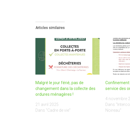
Articles similaires
Malgré le jour férié, pas de
Confinement 
changement dans la collecte des
service des 
ordures ménagères !
4 novembre 
21 avril 2025
Dans "Interco
Dans "Cadre de vie"
Noireau"