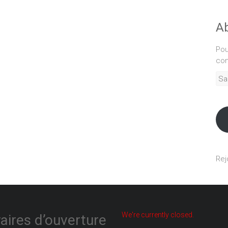
Ab
Pou
com
Sais
adr
mél
Rej
We're currently closed.
aires d’ouverture