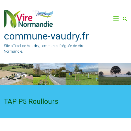
Skip
to
content
commune-vaudry.fr
Site officiel de Vaudry, commune déléguée de Vire
Normandie.
TAP P5 Roullours