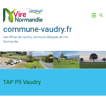
Skip
to
content
commune-vaudry.fr
Site officiel de Vaudry, commune déléguée de Vire
Normandie.
TAP P5 Vaudry